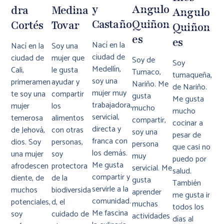
Y
Angulo
Dra
Medina
Angulo
Castaño
Quiñon
Cortés
Tovar
Quiñon
Es
Es
Nací en la
Nací en la
Soy una
ciudad de
ciudad de
mujer que
Soy de
Soy
Medellín,
Cali,
le gusta
Tumaco,
tumaqueña,
soy una
primeramen
ayudar y
Nariño. Me
de Nariño.
mujer muy
te soy una
compartir
gusta
Me gusta
trabajadora,
mujer
los
mucho
mucho
servicial,
temerosa
alimentos
compartir,
cocinar a
directa y
de Jehová,
con otras
soy una
pesar de
franca con
dios. Soy
personas,
persona
que casi no
los demás.
una mujer
soy
muy
puedo por
Me gusta
afrodescen
protectora
servicial. Me
salud.
compartir y
diente, de
de la
gusta
También
servirle a la
muchos
biodiversida
aprender
me gusta ir
comunidad.
potenciales,
d, el
muchas
todos los
Me fascina
soy
cuidado de
actividades
días al