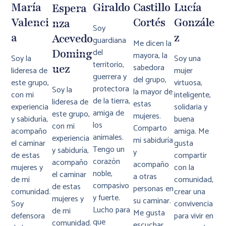
María
Giraldo
Castillo
Lucía
Espera
Valenci
Cortés
Gonzále
Nza
Soy
A
Z
Acevedo
guardiana
Me dicen la
del
Doming
mayora, la
Soy la
Soy una
territorio,
sabedora
Uez
lideresa de
mujer
guerrera y
del grupo,
este grupo,
virtuosa,
protectora
Soy la
la mayor de
con mi
inteligente,
de la tierra,
lideresa de
estas
experiencia
solidaria y
amiga de
este grupo,
mujeres.
y sabiduría,
buena
los
con mi
Comparto
acompaño
amiga. Me
animales.
experiencia
mi sabiduría
el caminar
gusta
Tengo un
y sabiduría,
y
de estas
compartir
corazón
acompaño
acompaño
mujeres y
con la
noble,
el caminar
a otras
de mi
comunidad,
compasivo
de estas
personas en
comunidad.
crear una
y fuerte.
mujeres y
su caminar.
Soy
convivencia
Lucho para
de mi
Me gusta
defensora
para vivir en
que
comunidad.
escuchar,