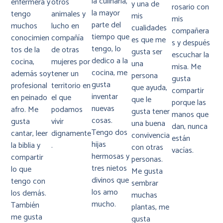
la culinaria,
enfermera y
otros
y una de
rosario con
la mayor
tengo
animales y
mis
mis
parte del
muchos
lucho en
cualidades
compañera
tiempo que
conocimien
compañía
es que me
s y después
tengo, lo
tos de la
de otras
gusta ser
escuchar la
dedico a la
cocina,
mujeres por
una
misa. Me
cocina, me
además soy
tener un
persona
gusta
gusta
profesional
territorio en
que ayuda,
compartir
inventar
en peinado
el que
que le
porque las
nuevas
afro. Me
podamos
gusta tener
manos que
cosas.
gusta
vivir
una buena
dan, nunca
Tengo dos
cantar, leer
dignamente
convivencia
están
hijas
la biblia y
.
con otras
vacías.
hermosas y
compartir
personas.
tres nietos
lo que
Me gusta
divinos que
tengo con
sembrar
los amo
los demás.
muchas
mucho.
También
plantas, me
me gusta
gusta