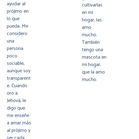
ayudar al
cultivarlas
prójimo en
en mi
lo que
hogar, las
pueda. Me
amo
considero
mucho.
una
También
persona
tengo una
poco
mascota en
sociable,
mi hogar,
aunque soy
que la amo
transparent
mucho.
e. Cuando
oro a
Jehová, le
digo que
me enseñe
a amar más
al prójimo y
ser cada