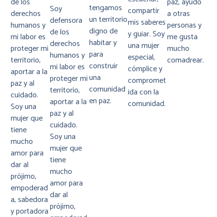
de los
paz, ayudo
tengamos
Soy
compartir
derechos
a otras
un territorio
defensora
mis saberes
humanos y
personas y
digno de
de los
y guiar. Soy
mi labor es
me gusta
habitar y
derechos
una mujer
proteger mi
mucho
para
humanos y
especial,
territorio,
comadrear.
construir
mi labor es
cómplice y
aportar a la
una
proteger mi
compromet
paz y al
comunidad
territorio,
ida con la
cuidado.
en paz.
aportar a la
comunidad.
Soy una
paz y al
mujer que
cuidado.
tiene
Soy una
mucho
mujer que
amor para
tiene
dar al
mucho
prójimo,
amor para
empoderad
dar al
a, sabedora
prójimo,
y portadora